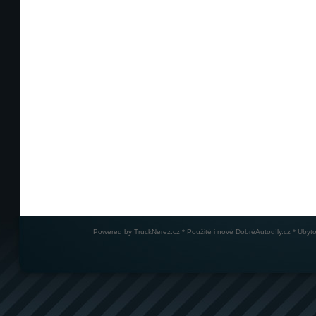
Powered by
TruckNerez.cz
* Použité i nové
DobréAutodíly.cz
* Ubyto