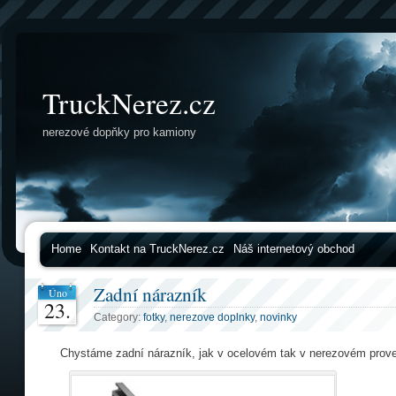
TruckNerez.cz
nerezové dopňky pro kamiony
Home
Kontakt na TruckNerez.cz
Náš internetový obchod
Zadní nárazník
Úno
23.
Category:
fotky
,
nerezove doplnky
,
novinky
Chystáme zadní nárazník, jak v ocelovém tak v nerezovém prov