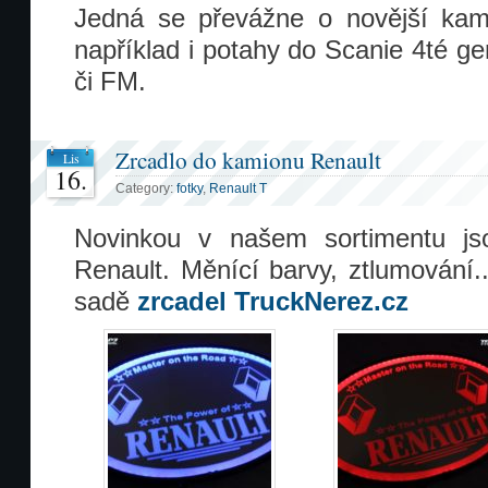
Jedná se převážne o novější kami
například i potahy do Scanie 4té 
či FM.
Zrcadlo do kamionu Renault
Lis
16.
Category:
fotky
,
Renault T
Novinkou v našem sortimentu js
Renault. Měnící barvy, ztlumování.
sadě
zrcadel TruckNerez.cz