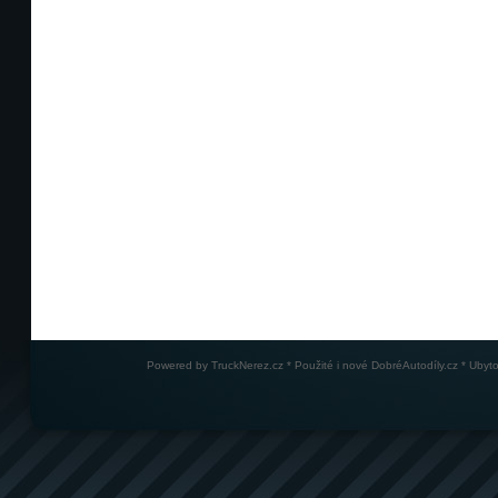
Powered by
TruckNerez.cz
* Použité i nové
DobréAutodíly.cz
* Ubyto