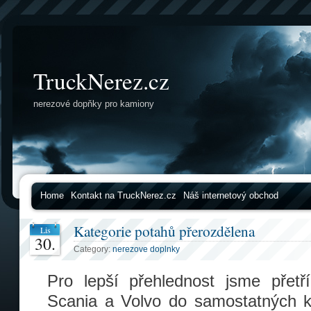
TruckNerez.cz
nerezové dopňky pro kamiony
Home
Kontakt na TruckNerez.cz
Náš internetový obchod
Kategorie potahů přerozdělena
Lis
30.
Category:
nerezove doplnky
Pro lepší přehlednost jsme přetř
Scania a Volvo do samostatných ka