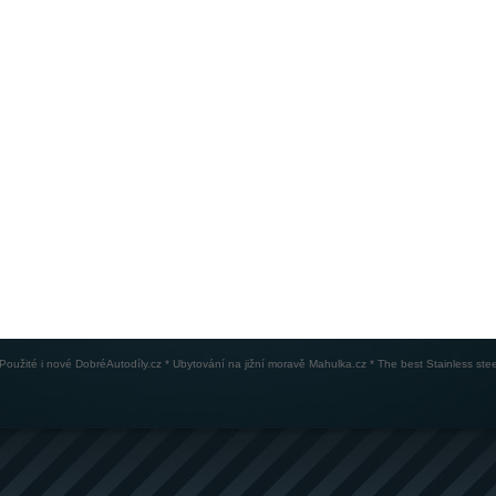
Použité i nové
DobréAutodíly.cz
* Ubytování na jižní moravě
Mahulka.cz
* The best
Stainless stee