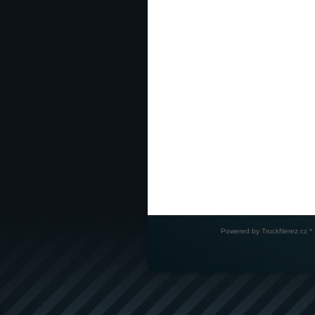
Powered by
TruckNerez.cz
* 