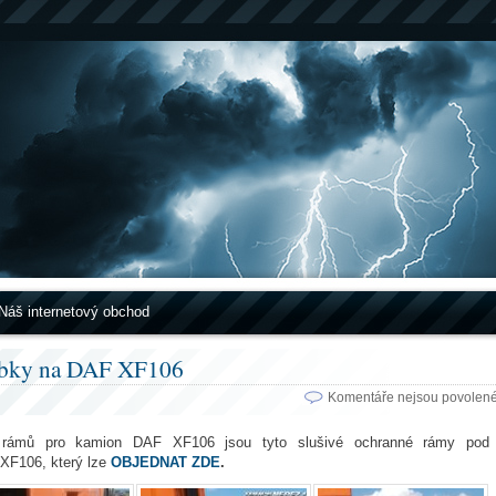
Náš internetový obchod
ubky na DAF XF106
Komentáře nejsou povolen
 rámů pro kamion DAF XF106 jsou tyto slušivé ochranné rámy pod
 XF106, který lze
OBJEDNAT ZDE
.