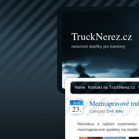
TruckNerez.cz
nerezové dopňky pro kamiony
Home
Kontakt na TruckNerez.cz
Mezinápravové tr
Kvě
23.
Category:
DAF
,
fotky
Novinkou v našem sortimentu
mezinápravové spoilery na model