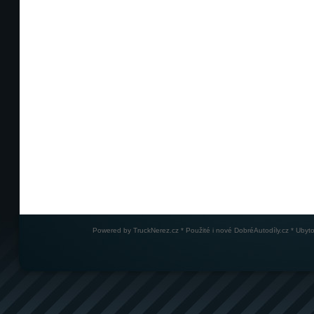
Powered by
TruckNerez.cz
* Použité i nové
DobréAutodíly.cz
* Ubyto