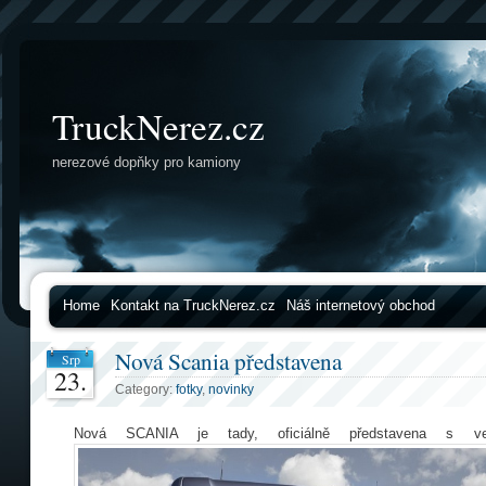
TruckNerez.cz
nerezové dopňky pro kamiony
Home
Kontakt na TruckNerez.cz
Náš internetový obchod
Nová Scania představena
Srp
23.
Category:
fotky
,
novinky
Nová SCANIA je tady, oficiálně představena s 