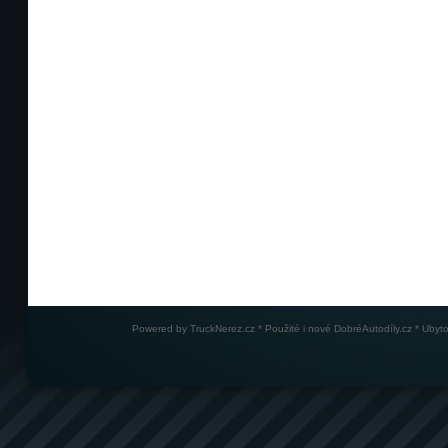
Powered by
TruckNerez.cz
* Použité i nové
DobréAutodíly.cz
* Ubyto