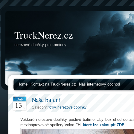
TruckNerez.cz
nerezové dopňky pro kamiony
Home
Kontakt na TruckNerez.cz
Náš internetový obchod
Naše balení
Dub
13.
Category:
fotky
,
nerezove doplnky
Veškeré nerezové doplňky pečlivě balíme, aby bez úhod doraz
mezináprovavoé spoilery Volvo FH,
které lze zakoupit ZDE