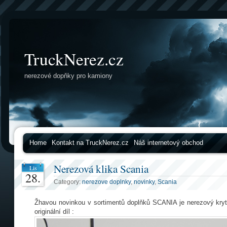
TruckNerez.cz
nerezové dopňky pro kamiony
Home
Kontakt na TruckNerez.cz
Náš internetový obchod
Nerezová klika Scania
Lis
28.
Category:
nerezove doplnky
,
novinky
,
Scania
Žhavou novinkou v sortimentů doplňků SCANIA je nerezový kryt 
originální díl :