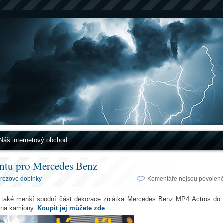
Náš internetový obchod
ntu pro Mercedes Benz
rezove doplnky
Komentáře nejsou povolen
li také menší spodní část dekorace zrcátka Mercedes Benz MP4 Actros do
 na kamiony.
Koupit jej můžete zde