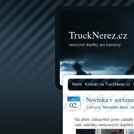
TruckNerez.cz
nerezové dopňky pro kamiony
Home
Kontakt na TruckNerez.cz
Novinka v sortime
Pro
02.
Category:
Mercedes Benz
,
ne
Na přání zákazníků jsme zařadi
naší nabídky nerezových doplňků