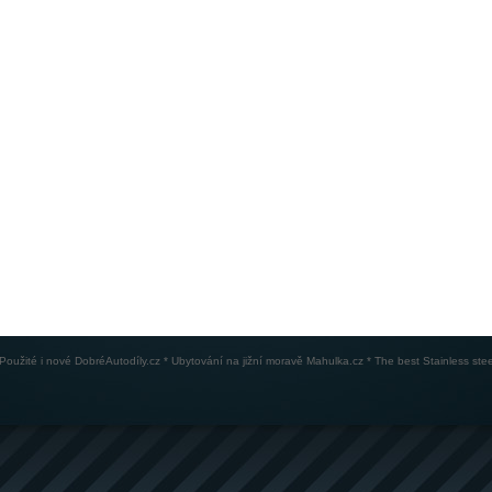
Použité i nové
DobréAutodíly.cz
* Ubytování na jižní moravě
Mahulka.cz
* The best
Stainless stee