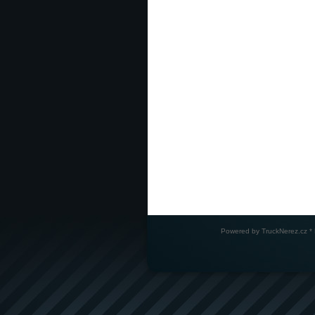
Powered by
TruckNerez.cz
* 